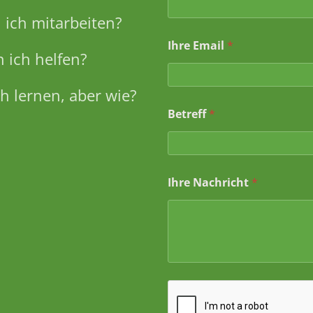
e
*
ich mitarbeiten?
B
Ihre Email
*
e
 ich helfen?
t
r
e
h lernen, aber wie?
f
f
Betreff
*
Ihre Nachricht
*