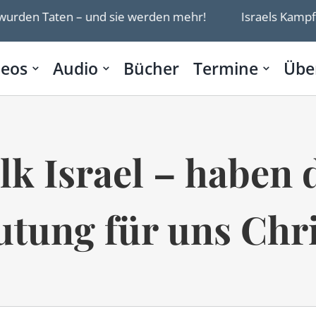
en – und sie werden mehr!
Israels Kampfflugzeugba
deos
Audio
Bücher
Termine
Übe
k Israel – haben 
tung für uns Chr