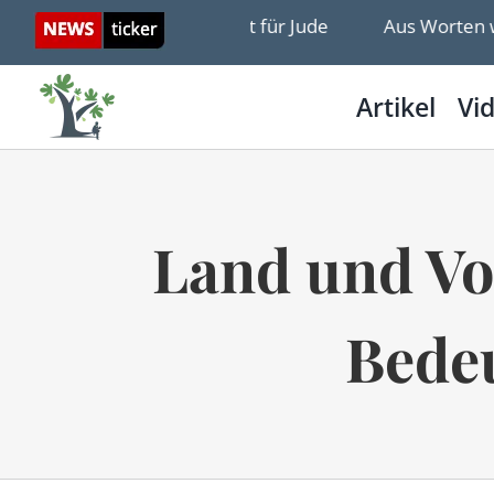
Skip
st» – Das neue Wort für Jude
Aus Worten wurden Tat
to
content
Artikel
Vi
Land und Vol
Bedeu