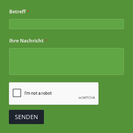
a
m
Betreff
*
e
I
h
r
e
Ihre Nachricht
*
SENDEN