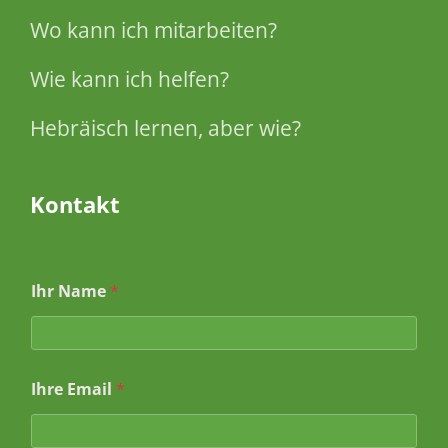
Wo kann ich mitarbeiten?
Wie kann ich helfen?
Hebräisch lernen, aber wie?
Kontakt
Ihr Name
*
I
Ihre Email
*
h
r
N