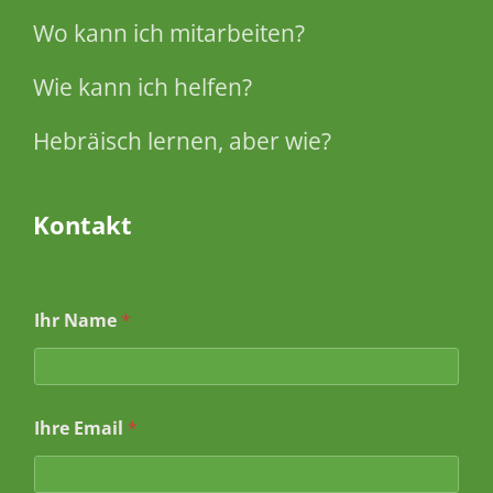
Wo kann ich mitarbeiten?
Wie kann ich helfen?
Hebräisch lernen, aber wie?
Kontakt
Ihr Name
*
N
Ihre Email
*
a
c
h