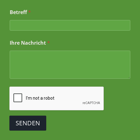
r
i
Betreff
*
c
h
t
*
I
h
Ihre Nachricht
*
r
e
SENDEN