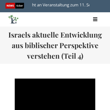
Skip
 soll nicht an Veranstaltung zum 11. September teilnehme
to
content
Toggle
Artikel
Naviga
Israels aktuelle Entwicklung
Videos
Audio
aus biblischer Perspektive
Bücher
Termine
verstehen (Teil 4)
Über uns
Spenden