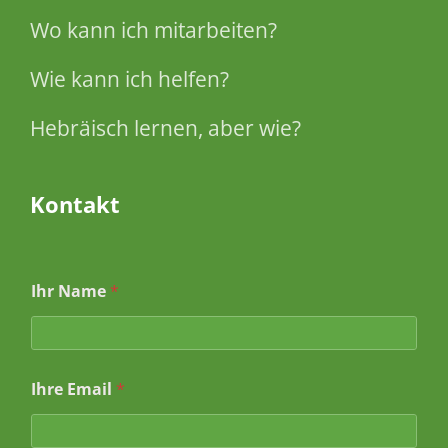
Wo kann ich mitarbeiten?
Wie kann ich helfen?
Hebräisch lernen, aber wie?
Kontakt
Ihr Name
*
I
Ihre Email
*
h
r
E