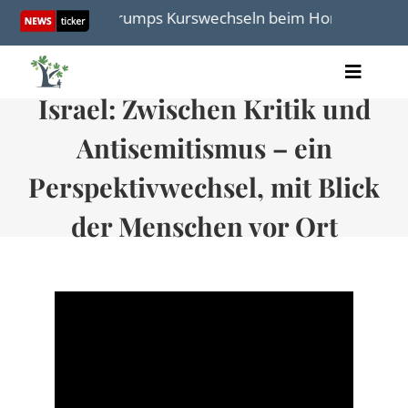
Skip
angesichts von Trumps Kurswechseln beim Hormus-Abkomme
to
content
Toggle
Israel: Zwischen Kritik und
Artikel
Naviga
Videos
Antisemitismus – ein
Audio
Bücher
Perspektivwechsel, mit Blick
Termine
der Menschen vor Ort
Über uns
Spenden