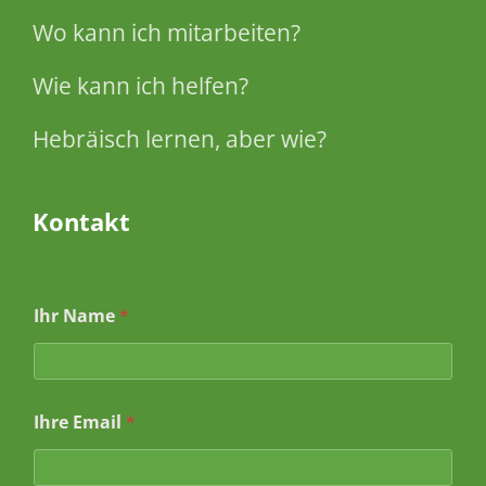
Wo kann ich mitarbeiten?
Wie kann ich helfen?
Hebräisch lernen, aber wie?
Kontakt
*
Ihr Name
*
*
I
h
r
e
Ihre Email
*