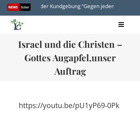
Skip
cha Stawski bei der Kundgebung “Gegen jeden Antisemitis
to
content
Toggle
Artikel
Naviga
Israel und die Christen –
Videos
Audio
Gottes Augapfel,unser
Bücher
Termine
Auftrag
Über uns
https://youtu.be/pU1yP69-0Pk
Spenden