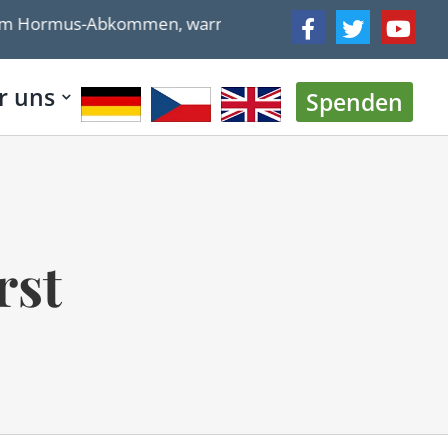
 Hormus-Abkommen, warnt der ehemalige Chef der israeli
r uns
Spenden
rst