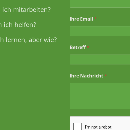
ich mitarbeiten?
Ihre Email
*
 ich helfen?
h lernen, aber wie?
E
Betreff
*
m
a
i
l
E
Ihre Nachricht
*
m
a
i
l
*