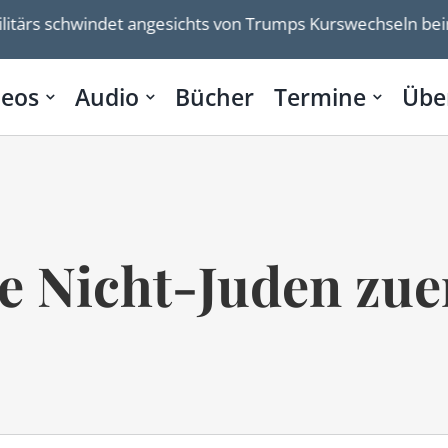
itärs schwindet angesichts von Trumps Kurswechseln beim
deos
Audio
Bücher
Termine
Übe
e Nicht-Juden zue