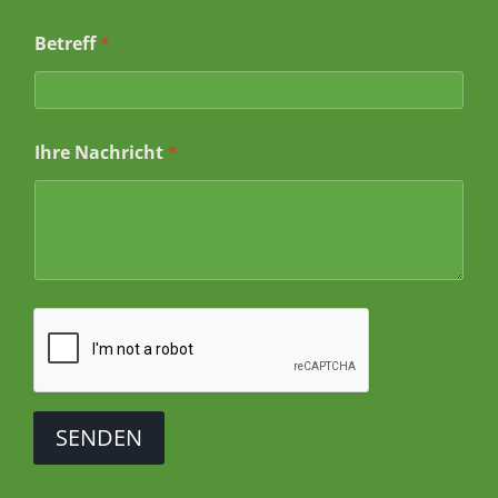
I
Betreff
*
h
r
I
h
r
Ihre Nachricht
*
*
SENDEN