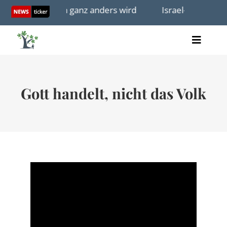
Skip
eben plötzlich ganz anders wird
Israel-Wahl: Neue r
to
content
Toggle
Artikel
Naviga
Videos
Audio
Gott handelt, nicht das Volk
Bücher
Termine
Über uns
Spenden