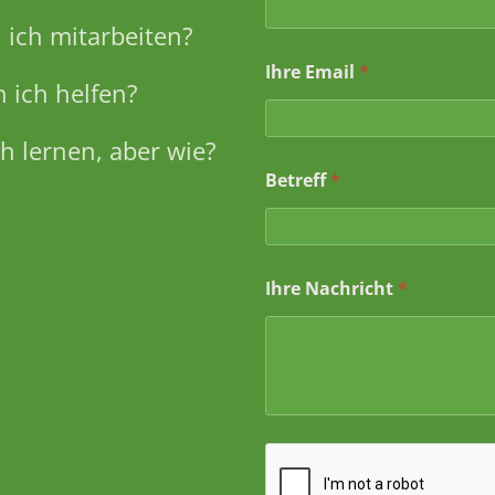
ich mitarbeiten?
Ihre Email
*
 ich helfen?
h lernen, aber wie?
*
Betreff
*
B
e
t
r
e
Ihre Nachricht
*
f
f
N
a
c
h
r
i
c
h