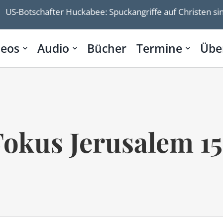
after Huckabee: Spuckangriffe auf Christen sind Einzelfäll
deos
Audio
Bücher
Termine
Übe
Fokus Jerusalem 15