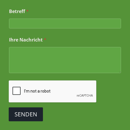
Betreff
*
*
Ihre Nachricht
*
*
B
e
t
r
e
f
f
SENDEN