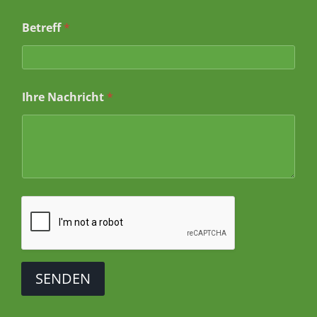
m
a
Betreff
*
i
l
I
h
r
e
Ihre Nachricht
*
SENDEN