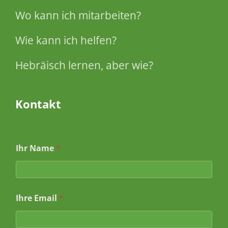
Wo kann ich mitarbeiten?
Wie kann ich helfen?
Hebräisch lernen, aber wie?
Kontakt
Ihr Name
*
I
Ihre Email
*
h
r
E