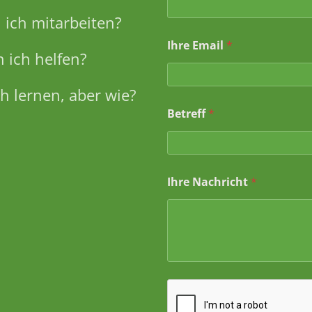
ich mitarbeiten?
Ihre Email
*
 ich helfen?
h lernen, aber wie?
I
Betreff
*
h
r
e
N
a
Ihre Nachricht
*
m
e
N
a
c
h
r
i
c
h