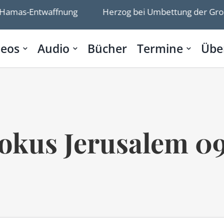
amas-Entwaffnung
Herzog bei Umbettung der Großelt
deos
Audio
Bücher
Termine
Übe
okus Jerusalem 0