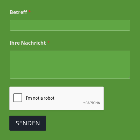
*
N
Betreff
*
a
c
h
r
i
c
Ihre Nachricht
*
h
t
SENDEN