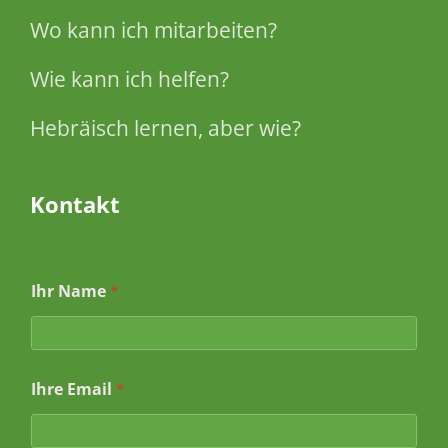
Wo kann ich mitarbeiten?
Wie kann ich helfen?
Hebräisch lernen, aber wie?
Kontakt
Ihr Name
*
N
Ihre Email
*
a
m
e