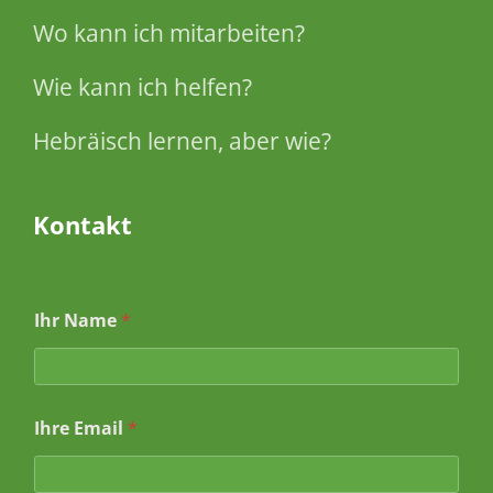
Wo kann ich mitarbeiten?
Wie kann ich helfen?
Hebräisch lernen, aber wie?
Kontakt
Ihr Name
*
B
Ihre Email
*
e
t
r