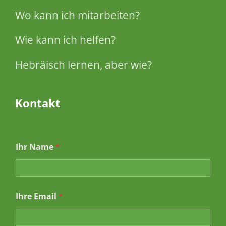
Wo kann ich mitarbeiten?
Wie kann ich helfen?
Hebräisch lernen, aber wie?
Kontakt
Ihr Name
*
*
Ihre Email
*
N
a
m