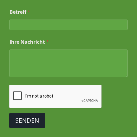
e
I
Betreff
*
h
r
e
Ihre Nachricht
*
SENDEN