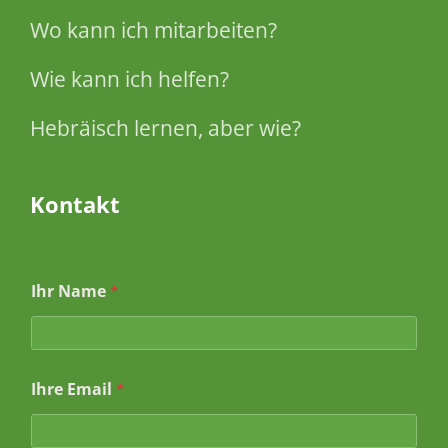
Wo kann ich mitarbeiten?
Wie kann ich helfen?
Hebräisch lernen, aber wie?
Kontakt
*
Ihr Name
*
I
h
r
e
I
Ihre Email
*
h
r
e