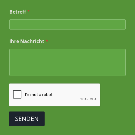
Betreff
*
*
Ihre Nachricht
*
I
h
r
I
h
r
e
SENDEN