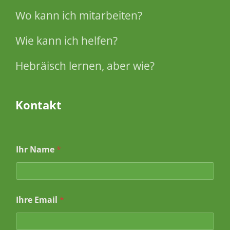
Wo kann ich mitarbeiten?
Wie kann ich helfen?
Hebräisch lernen, aber wie?
Kontakt
Ihr Name
*
N
Ihre Email
*
a
c
h