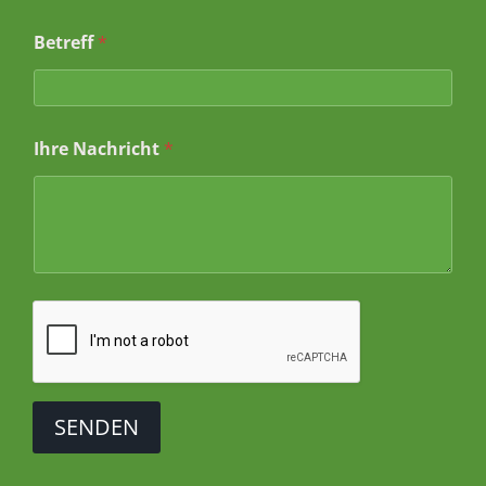
r
i
Betreff
*
c
h
t
*
*
Ihre Nachricht
*
SENDEN