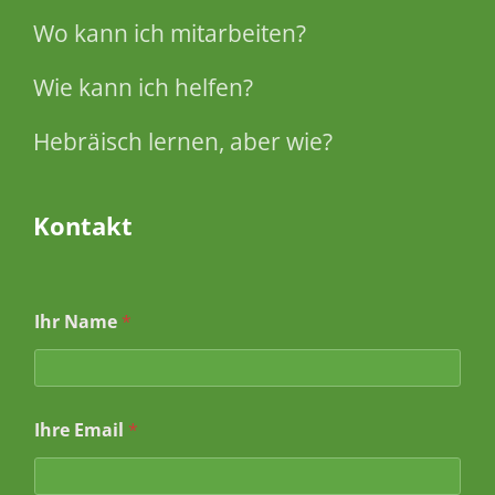
Wo kann ich mitarbeiten?
Wie kann ich helfen?
Hebräisch lernen, aber wie?
Kontakt
Ihr Name
*
I
Ihre Email
*
h
r
E