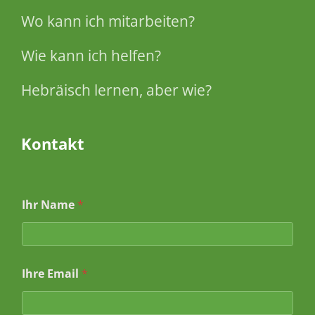
Wo kann ich mitarbeiten?
Wie kann ich helfen?
Hebräisch lernen, aber wie?
Kontakt
Ihr Name
*
*
Ihre Email
*
E
m
a