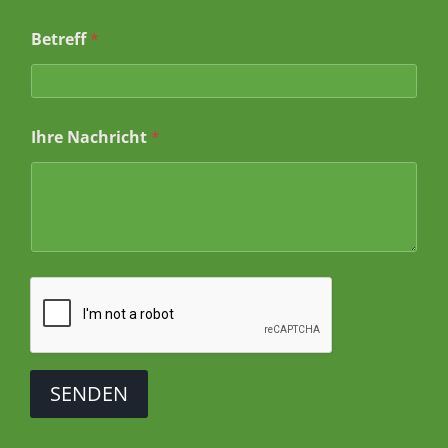
i
l
Betreff
*
I
h
r
e
Ihre Nachricht
*
SENDEN