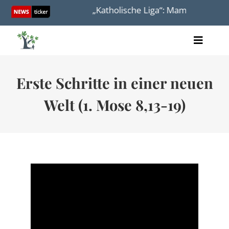
Skip
 werden mehr!
„Katholische Liga“: Mamdani soll nic
to
content
Toggle
Artikel
Naviga
Videos
Erste Schritte in einer neuen
Audio
Bücher
Welt (1. Mose 8,13-19)
Termine
Über uns
Spenden