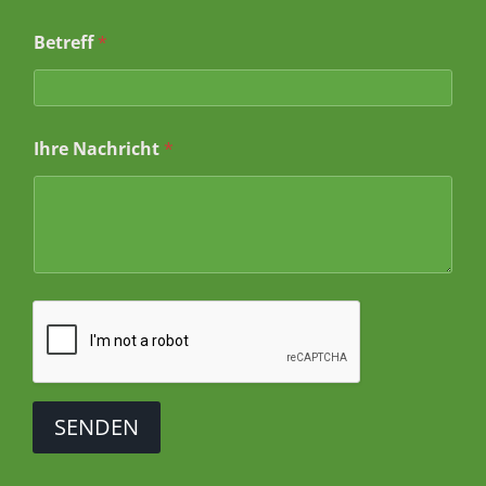
N
Betreff
*
a
m
e
*
I
Ihre Nachricht
*
h
r
SENDEN