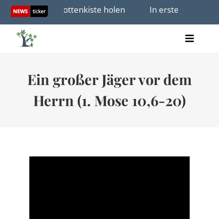
Skip
ugbau aus der Mottenkiste holen
In ersten Stellun
to
content
Toggle
Artikel
Naviga
Videos
Ein großer Jäger vor dem
Audio
Bücher
Herrn (1. Mose 10,6-20)
Termine
Über uns
Spenden