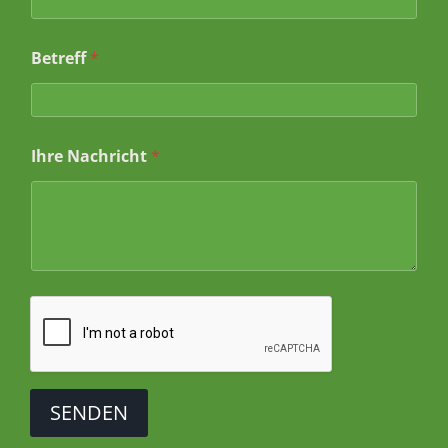
e
N
a
Betreff
*
m
e
N
a
m
e
Ihre Nachricht
*
SENDEN