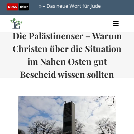
Skip
Italien: «Zionist» – Das neue Wort für Jude
Israelta
to
content
Toggle
Die Palästinenser – Warum
Artikel
Naviga
Videos
Christen über die Situation
Audio
Bücher
im Nahen Osten gut
Termine
Bescheid wissen sollten
Über uns
Spenden