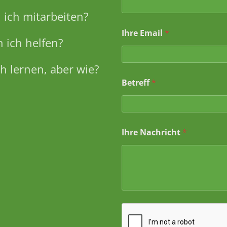
ich mitarbeiten?
Ihre Email
*
 ich helfen?
h lernen, aber wie?
Betreff
*
I
Ihre Nachricht
*
h
r
e
I
h
r
e
*