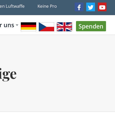
Luftwaffe
Keine Propaganda in Buchenwald – Redete
r uns
Spenden
ige