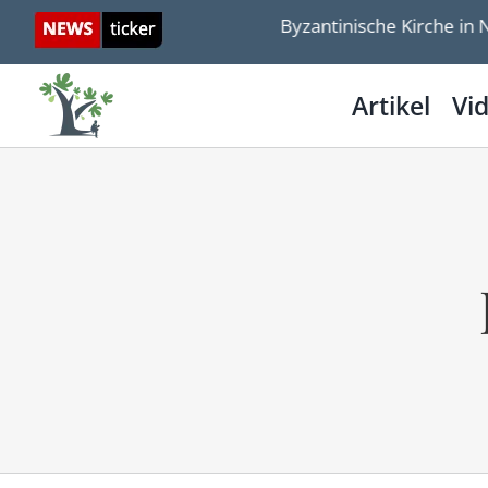
Skip
s für Israel-Solidarität
Byzantinische Kirche in Nah
to
content
Artikel
Vi