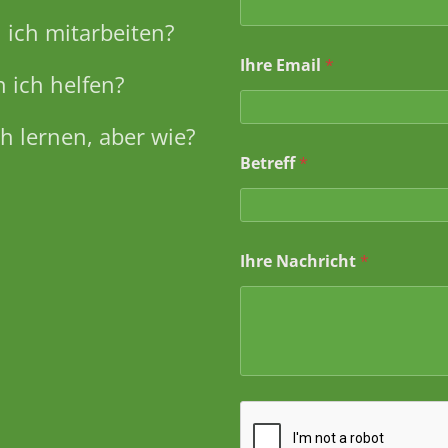
ich mitarbeiten?
B
Ihre Email
*
e
 ich helfen?
t
r
e
h lernen, aber wie?
f
Betreff
*
f
N
a
c
h
r
Ihre Nachricht
*
i
c
h
t
N
a
c
h
r