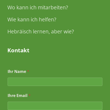
Wo kann ich mitarbeiten?
Wie kann ich helfen?
Hebräisch lernen, aber wie?
Kontakt
I
Ihr Name
*
h
r
e
B
e
Ihre Email
*
t
r
e
f