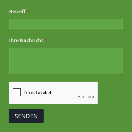
f
E
Betreff
*
m
a
i
l
Ihre Nachricht
*
SENDEN