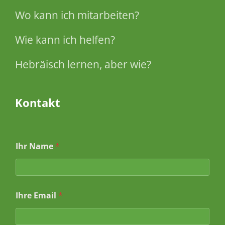
Wo kann ich mitarbeiten?
Wie kann ich helfen?
Hebräisch lernen, aber wie?
Kontakt
I
Ihr Name
*
h
r
e
B
e
Ihre Email
*
t
r
e
f