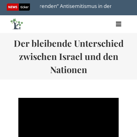
Skip
cht über „alarmierenden“ Antisemitismus in der Diaspora
to
content
Toggle
Artikel
Naviga
Der bleibende Unterschied
Videos
Audio
zwischen Israel und den
Bücher
Termine
Nationen
Über uns
Spenden