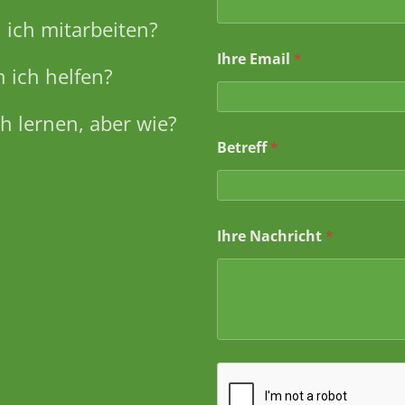
ich mitarbeiten?
Ihre Email
*
 ich helfen?
h lernen, aber wie?
I
Betreff
*
h
r
*
*
Ihre Nachricht
*