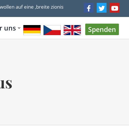
 auf eine ‚breite zionistische Regierung‘ bestehen
r uns
Spenden
us