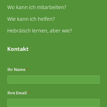
Wo kann ich mitarbeiten?
Wie kann ich helfen?
Hebräisch lernen, aber wie?
Kontakt
*
Ihr Name
*
B
e
t
r
e
Ihre Email
*
f
f
I
h