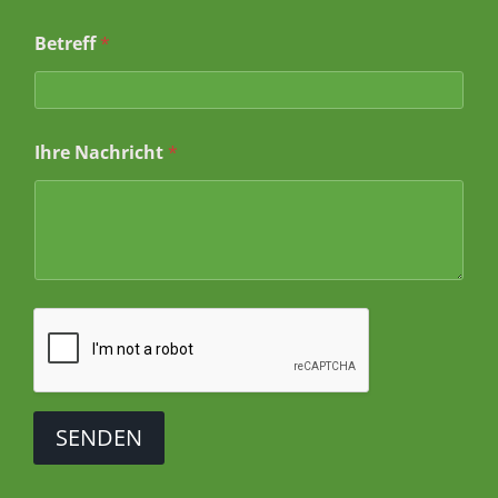
r
e
Betreff
*
Ihre Nachricht
*
SENDEN