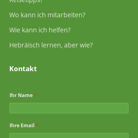
Wo kann ich mitarbeiten?
Wie kann ich helfen?
Hebräisch lernen, aber wie?
Kontakt
N
Ihr Name
*
a
m
e
N
a
Ihre Email
*
c
h
r