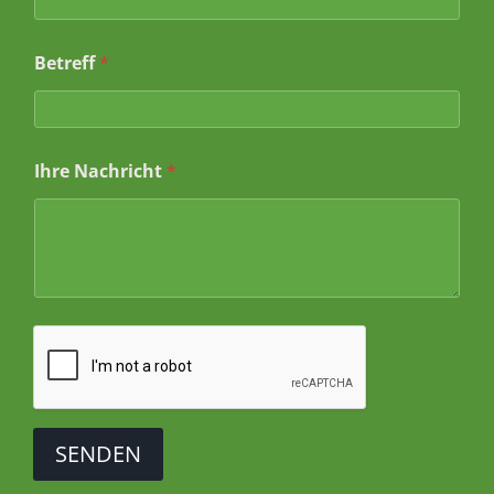
i
c
h
Betreff
*
t
*
Ihre Nachricht
*
SENDEN