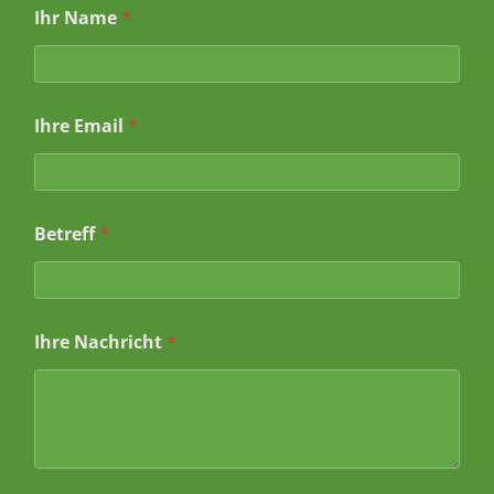
*
Ihr Name
*
*
I
h
r
e
Ihre Email
*
Betreff
*
Ihre Nachricht
*