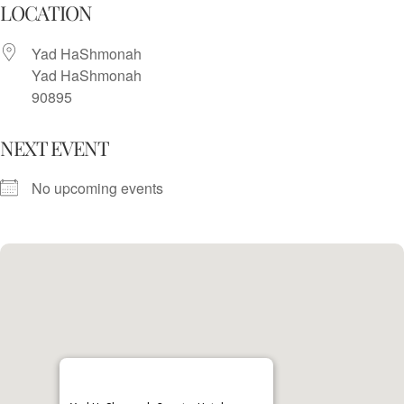
Skip
LOCATION
to
Yad HaShmonah
content
Yad HaShmonah
90895
NEXT EVENT
No upcoming events