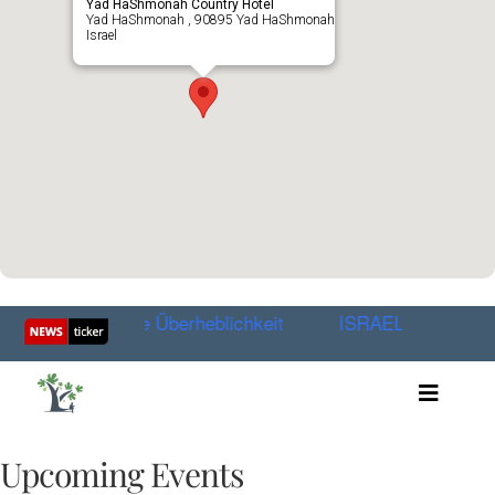
Yad HaShmonah Country Hotel
Yad HaShmonah , 90895 Yad HaShmonah
Israel
ür christliche Überheblichkeit
ISRAELTAG 2026
Toggle
Artikel
Videos
Upcoming Events
Audio