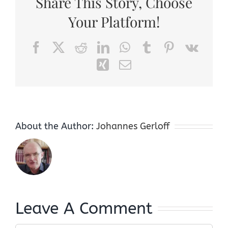
Share This Story, Choose
Your Platform!
Facebook
X
Reddit
LinkedIn
WhatsApp
Tumblr
Pinterest
Vk
Xing
Email
About the Author:
Johannes Gerloff
Leave A Comment