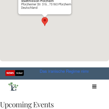
Stadtmission Pforzheim
Pforzheimer Str. 31b , 75180 Pforzheim
Deutschland
iste holen
Das iranische Regime nimmt seine eigene 
Toggle
Artikel
Videos
Upcoming Events
Audio