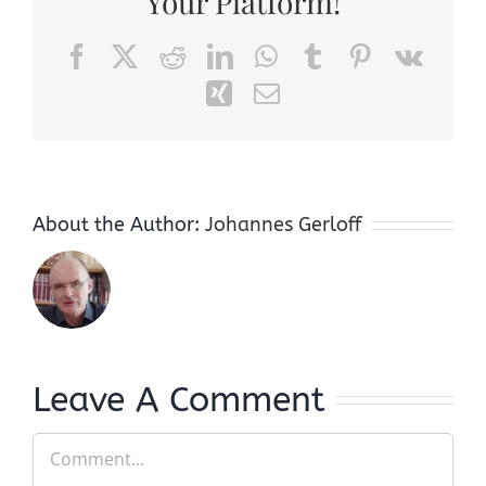
Your Platform!
Facebook
X
Reddit
LinkedIn
WhatsApp
Tumblr
Pinterest
Vk
Xing
Email
About the Author:
Johannes Gerloff
Leave A Comment
Comment