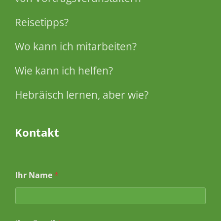
Reisetipps?
Wo kann ich mitarbeiten?
Wie kann ich helfen?
Hebräisch lernen, aber wie?
Kontakt
I
Ihr Name
*
h
r
e
*
N