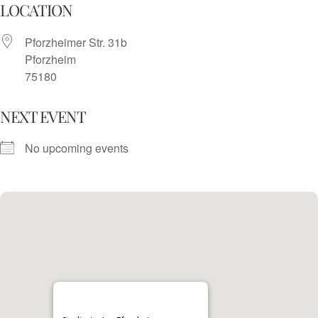
Skip
LOCATION
to
Pforzheimer Str. 31b
content
Pforzheim
75180
NEXT EVENT
No upcoming events