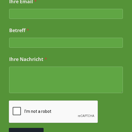
Ihre Email
*
a
m
e
Betreff
*
Ihre Nachricht
*