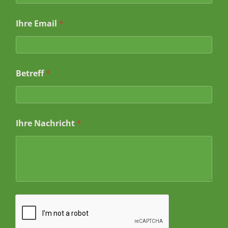
Ihre Email
*
*
Betreff
*
I
h
r
e
I
Ihre Nachricht
*
h
r
e