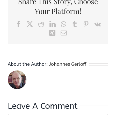
Share This Story, Choose
Your Platform!
Facebook
X
Reddit
LinkedIn
WhatsApp
Tumblr
Pinterest
Vk
Xing
Email
About the Author:
Johannes Gerloff
Leave A Comment