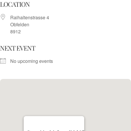
Skip
LOCATION
to
Raihaltenstrasse 4
content
Obfelden
8912
NEXT EVENT
No upcoming events