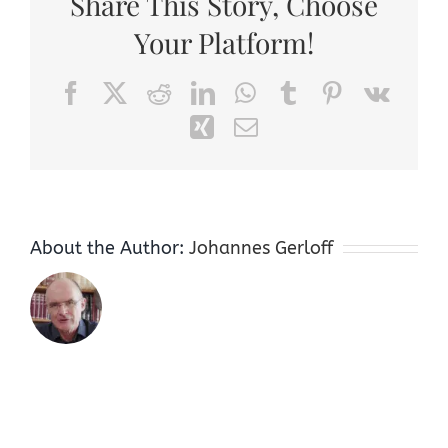
Share This Story, Choose
Your Platform!
Facebook
X
Reddit
LinkedIn
WhatsApp
Tumblr
Pinterest
Vk
Xing
Email
About the Author:
Johannes Gerloff