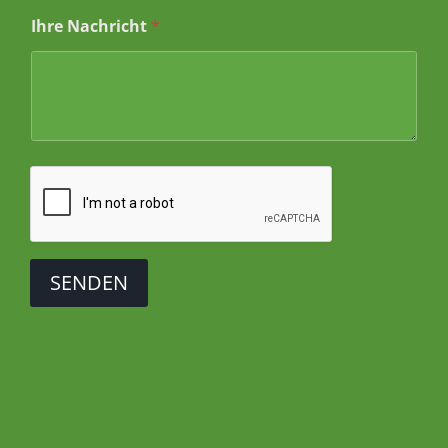
I
Ihre Nachricht
*
h
r
SENDEN