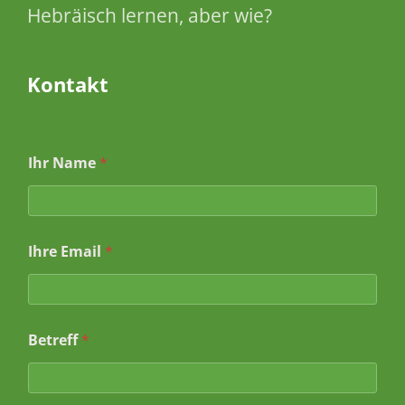
Hebräisch lernen, aber wie?
Kontakt
Ihr Name
*
Ihre Email
*
I
Betreff
*
h
r
e
*