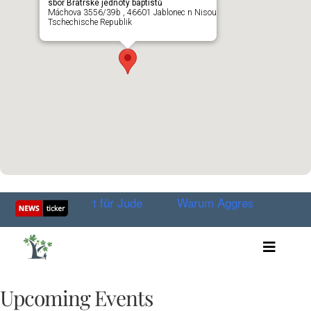
sbor Bratrské jednoty baptistů
Máchova 3556/39b , 46601 Jablonec n Nisou
Tschechische Republik
– Das neue Wort für Jude
Warum Aggressoren am Verha
Toggle
Artikel
Videos
Upcoming Events
Audio