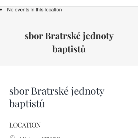
Bücher
No events in this location
Termine
Über uns
sbor Bratrské jednoty
baptistů
Spenden
sbor Bratrské jednoty
baptistů
LOCATION