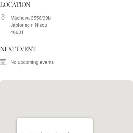
Skip
LOCATION
to
Máchova 3556/39b
content
Jablonec n Nisou
46601
NEXT EVENT
No upcoming events