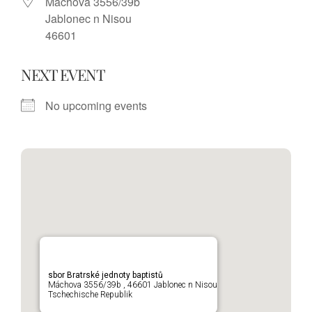
Máchova 3556/39b
Jablonec n Nisou
46601
NEXT EVENT
No upcoming events
sbor Bratrské jednoty baptistů
Máchova 3556/39b , 46601 Jablonec n Nisou
Tschechische Republik