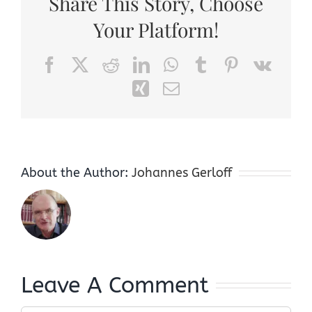
Share This Story, Choose
Your Platform!
Facebook
X
Reddit
LinkedIn
WhatsApp
Tumblr
Pinterest
Vk
Xing
Email
About the Author:
Johannes Gerloff
Leave A Comment