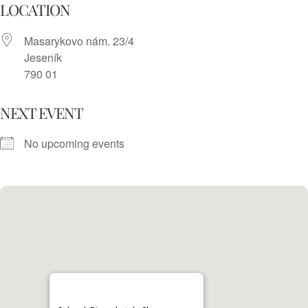
Skip
LOCATION
to
Masarykovo nám. 23/4
content
Jeseník
790 01
NEXT EVENT
No upcoming events