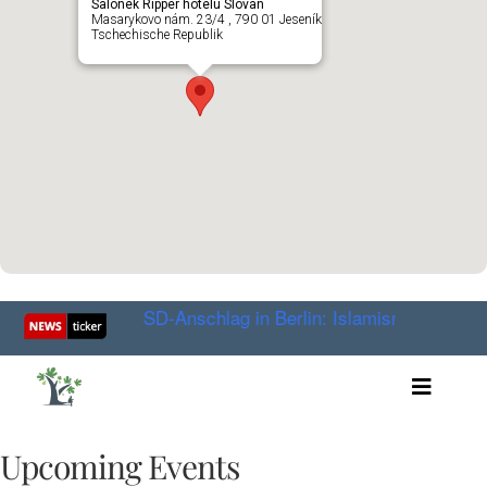
Salonek Ripper hotelu Slovan
Masarykovo nám. 23/4 , 790 01 Jeseník
Tschechische Republik
nator?
CSD-Anschlag in Berlin: Islamismus oder Isla
Toggle
Artikel
Videos
Upcoming Events
Audio