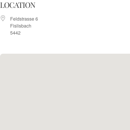
Skip
LOCATION
to
Feldstrasse 6
content
Fislisbach
5442