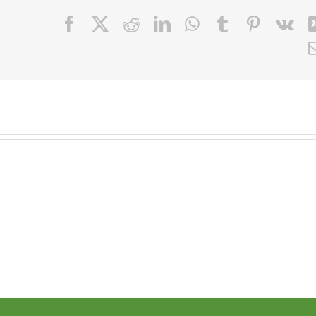
Facebook
X
Reddit
LinkedIn
WhatsApp
Tumblr
Pinteres
Vk