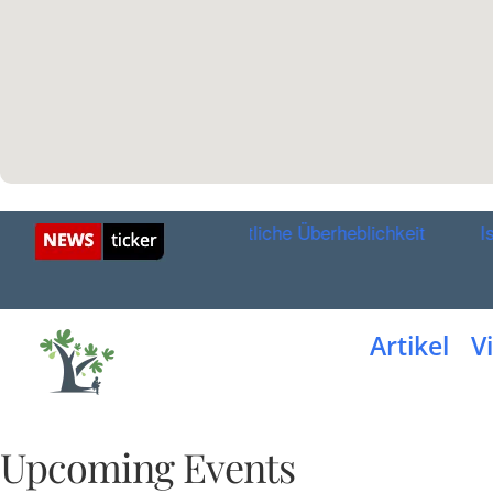
g: Kein Grund für christliche Überheblichkeit
Israels
Artikel
V
Upcoming Events