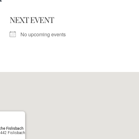
NEXT EVENT
No upcoming events
che Fislisbach
 5442 Fislisbach