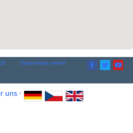
Deutschland verleiht Fahrzeugdurchleuchtungsanlagen an
r uns
Spenden