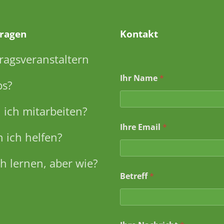
Fragen
Kontakt
ragsveranstaltern
Ihr Name
*
ps?
ich mitarbeiten?
Ihre Email
*
 ich helfen?
h lernen, aber wie?
Betreff
*
*