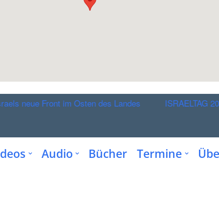
 neue Front im Osten des Landes
ISRAELTAG 2025
ideos
Audio
Bücher
Termine
Übe