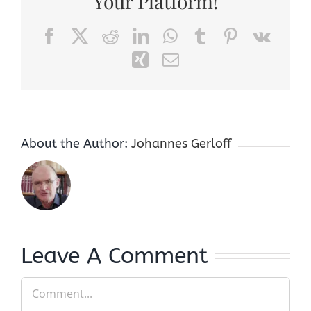
Your Platform!
Facebook
X
Reddit
LinkedIn
WhatsApp
Tumblr
Pinterest
Vk
Xing
Email
About the Author:
Johannes Gerloff
Leave A Comment
Comment