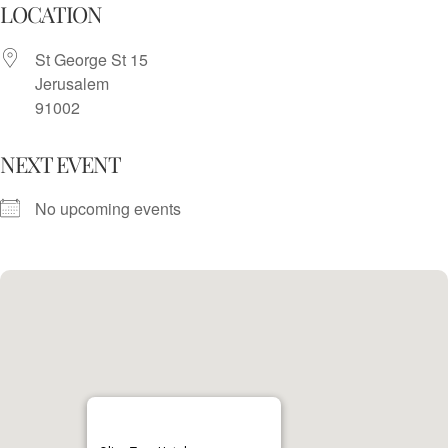
Skip
LOCATION
to
St George St 15
content
Jerusalem
91002
NEXT EVENT
No upcoming events