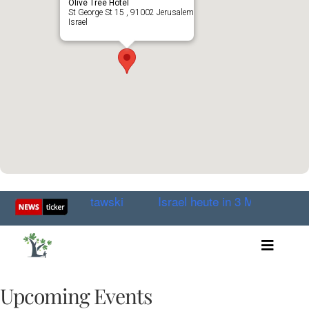
Olive Tree Hotel
St George St 15 , 91002 Jerusalem
Israel
text Sacha Stawski
Israel heute in 3 Minuten am 17.
Toggle
Artikel
Videos
Upcoming Events
Audio