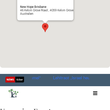
New Hope Brisbane
46 Kelvin Grove Road , 4059 Kelvin Grove
Australien
burtstag im Himmel“
Lehitraot „Israel heute in 3 Minute
Toggle
Artikel
Videos