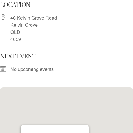
Skip
LOCATION
to
46 Kelvin Grove Road
content
Kelvin Grove
QLD
4059
NEXT EVENT
No upcoming events