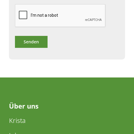
Über
uns
Krista