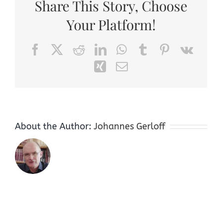
Share This Story, Choose
Your Platform!
Facebook
X
Reddit
LinkedIn
WhatsApp
Tumblr
Pinterest
Vk
Xing
Email
About the Author:
Johannes Gerloff