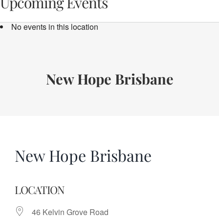
Upcoming Events
Audio
Bücher
No events in this location
Termine
Über uns
New Hope Brisbane
Spenden
New Hope Brisbane
LOCATION
46 Kelvin Grove Road