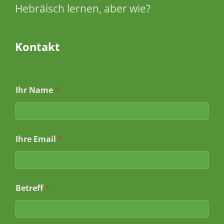
Hebräisch lernen, aber wie?
Kontakt
B
Ihr Name
*
e
t
r
e
f
Ihre Email
*
f
B
e
t
r
e
Betreff
*
f
f
E