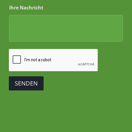
m
a
Ihre Nachricht
*
i
l
SENDEN