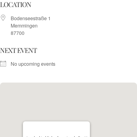
Skip
LOCATION
to
Bodenseestraße 1
content
Memmingen
87700
NEXT EVENT
No upcoming events