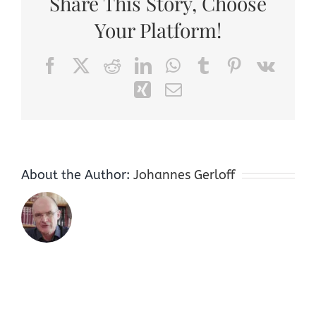
Share This Story, Choose
Your Platform!
Facebook
X
Reddit
LinkedIn
WhatsApp
Tumblr
Pinterest
Vk
Xing
Email
About the Author:
Johannes Gerloff