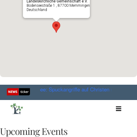
Landeskirchliche Gemeinschaft e.V.
Bodenseestraße 1 , 87700 Memmingen
Deutschland
fter Huckabee: Spuckangriffe auf Christen sind Einzelfälle
Toggle
Artikel
Videos
Upcoming Events
Audio