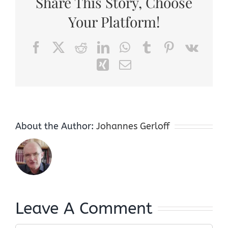
Share This Story, Choose
Your Platform!
Facebook
X
Reddit
LinkedIn
WhatsApp
Tumblr
Pinterest
Vk
Xing
Email
About the Author:
Johannes Gerloff
Leave A Comment