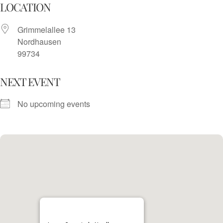
Skip
LOCATION
to
Grimmelallee 13
content
Nordhausen
99734
NEXT EVENT
No upcoming events