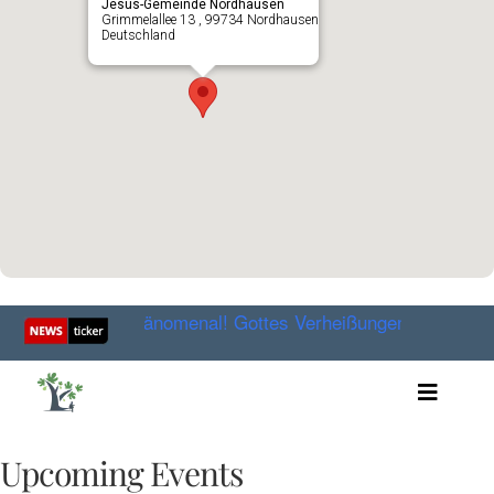
Jesus-Gemeinde Nordhausen
Grimmelallee 13 , 99734 Nordhausen
Deutschland
hr!
Phänomenal! Gottes Verheißungen an Israel: Rüc
Toggle
Artikel
Videos
Upcoming Events
Audio