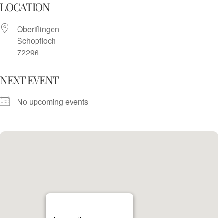
Skip
LOCATION
to
Oberiflingen
content
Schopfloch
72296
NEXT EVENT
No upcoming events