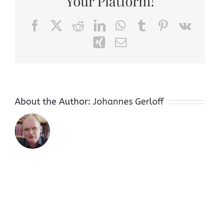
Your Platform!
Facebook
X
Reddit
LinkedIn
WhatsApp
Tumblr
Pinterest
Vk
Xing
Email
About the Author:
Johannes Gerloff