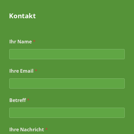
Kontakt
Ihr Name
*
Ihre Email
*
N
Betreff
*
a
m
e
B
e
Ihre Nachricht
*
t