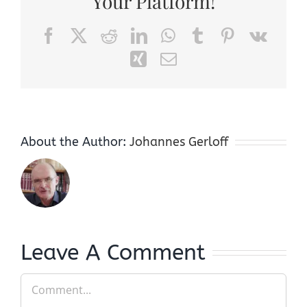
Your Platform!
Facebook
X
Reddit
LinkedIn
WhatsApp
Tumblr
Pinterest
Vk
Xing
Email
About the Author:
Johannes Gerloff
Leave A Comment
Comment