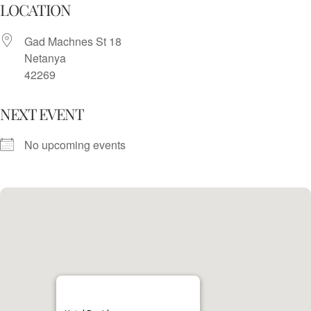
Skip
LOCATION
to
Gad Machnes St 18
content
Netanya
42269
NEXT EVENT
No upcoming events