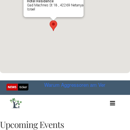
Hotel Residence
Gad Machnes St 18 , 42269 Netanya
Israel
mber 2025
Warum Aggressoren am Verhandlungstisch 
Toggle
Artikel
Videos
Upcoming Events
Audio