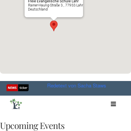
Freie Evangelische Schule Lahr
Rainer-Haung-Straße 3 , 77933 Lahr
Deutschland
m Juli 2026
Redetext von Sacha Stawski bei der Kundg
Toggle
Artikel
Videos
Upcoming Events
Audio