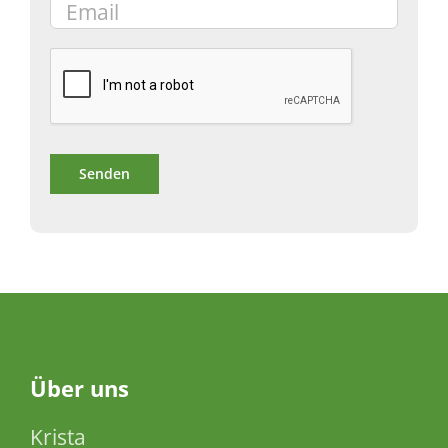
Über
uns
Krista