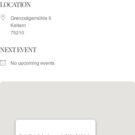
Skip
LOCATION
to
Grenzsägemühle 5
content
Keltern
75210
NEXT EVENT
No upcoming events