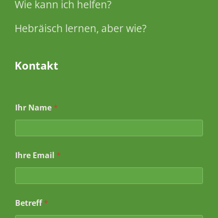
Wie kann ich helfen?
Hebräisch lernen, aber wie?
Kontakt
Ihr Name
*
N
Ihre Email
*
a
m
e
I
h
Betreff
*
r
I