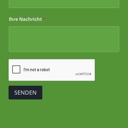
h
r
e
Ihre Nachricht
*
SENDEN