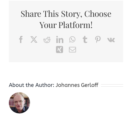
Share This Story, Choose
Your Platform!
Facebook
X
Reddit
LinkedIn
WhatsApp
Tumblr
Pinterest
Vk
Xing
Email
About the Author:
Johannes Gerloff