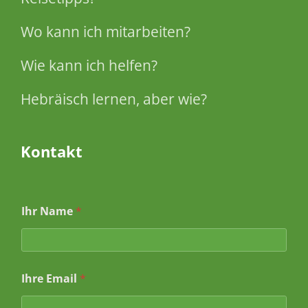
Wo kann ich mitarbeiten?
Wie kann ich helfen?
Hebräisch lernen, aber wie?
Kontakt
I
Ihr Name
*
h
r
e
I
h
Ihre Email
*
r
e
B