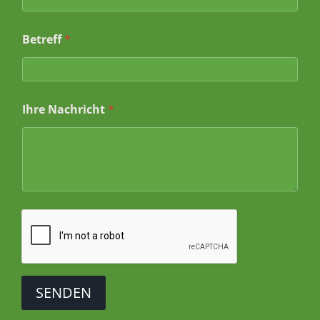
e
t
r
Betreff
*
e
f
f
Ihre Nachricht
*
SENDEN