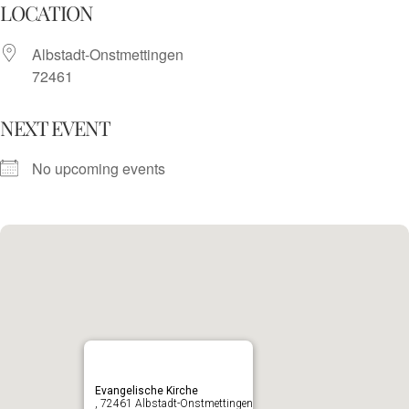
Skip
LOCATION
to
Albstadt-Onstmettingen
content
72461
NEXT EVENT
No upcoming events
Evangelische Kirche
, 72461 Albstadt-Onstmettingen