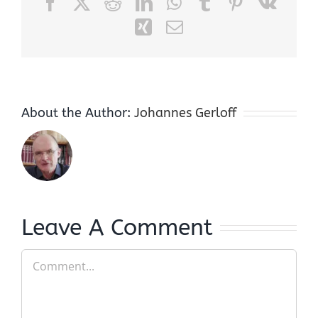
Facebook
X
Reddit
LinkedIn
WhatsApp
Tumblr
Pinterest
Vk
Xing
Email
About the Author:
Johannes Gerloff
Leave A Comment
Comment