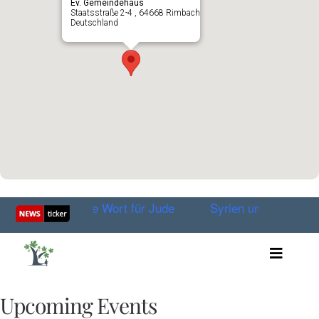
Ev. Gemeindehaus
Staatsstraße 2-4 , 64668 Rimbach
Deutschland
nist» – Das neue Wort für Jude
Syrien und Russland ve
Toggle
Artikel
Videos
Upcoming Events
Audio