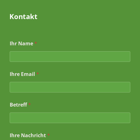
Kontakt
Ihr Name
*
Ihre Email
*
E
Betreff
*
m
a
i
l
I
Ihre Nachricht
*
h