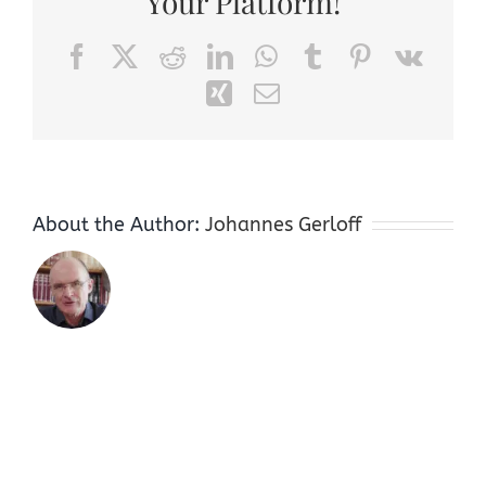
Your Platform!
Facebook
X
Reddit
LinkedIn
WhatsApp
Tumblr
Pinterest
Vk
Xing
Email
About the Author:
Johannes Gerloff