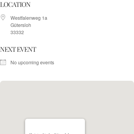
Skip
LOCATION
to
Westfalenweg 1a
content
Gütersloh
33332
NEXT EVENT
No upcoming events