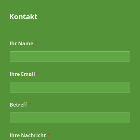
Kontakt
Ihr Name
*
Ihre Email
*
Betreff
*
I
Ihre Nachricht
*
h