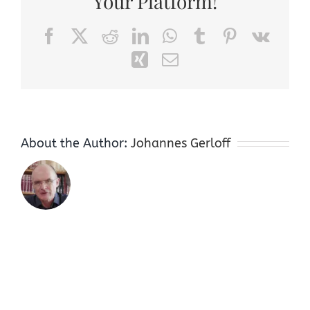
Your Platform!
Facebook
X
Reddit
LinkedIn
WhatsApp
Tumblr
Pinterest
Vk
Xing
Email
About the Author:
Johannes Gerloff