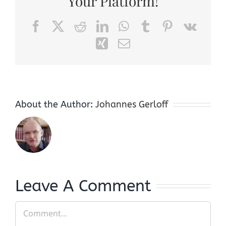
Your Platform!
Facebook
X
Reddit
LinkedIn
WhatsApp
Tumblr
Pinterest
Vk
Xing
Email
About the Author:
Johannes Gerloff
Leave A Comment
Comment