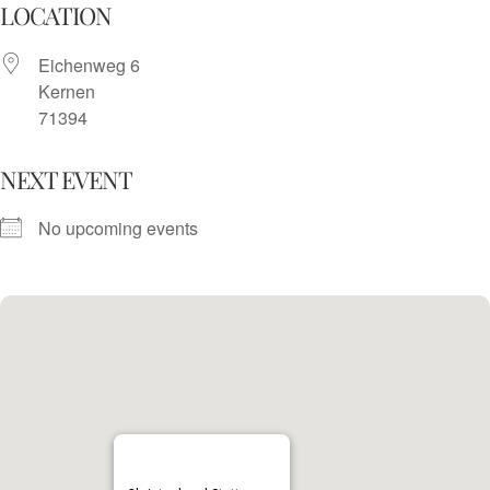
Skip
LOCATION
to
Eichenweg 6
content
Kernen
71394
NEXT EVENT
No upcoming events