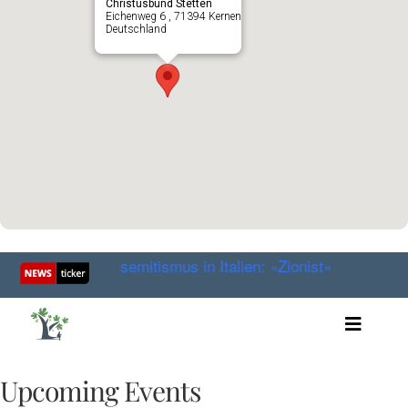
Christusbund Stetten
Eichenweg 6 , 71394 Kernen
Deutschland
ird
Antisemitismus in Italien: «Zionist» – Das neue Wo
Toggle
Artikel
Videos
Upcoming Events
Audio